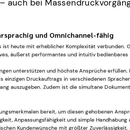
 – auch bei Massendruckvorgäng
hrsprachig und Omnichannel-fähig
st heute mit erheblicher Komplexität verbunden. G
ives, äußerst performantes und intuitiv bedienba
ngen unterstützen und höchste Ansprüche erfüllen. 
es einzigen Druckauftrags in verschiedenen Sprache
hang auszugeben. Zudem ist die simultane Dokumente
eistungsmerkmalen bereit, um diesen gehobenen Ansp
ligkeit, Anpassungsfähigkeit und simple Handhabung 
fischen Kundenwünsche mit größter Zuverlässigkeit.