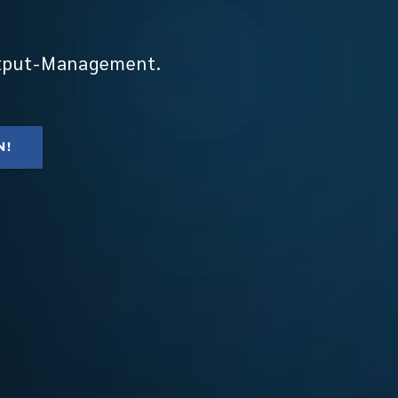
Output-Management.
N!