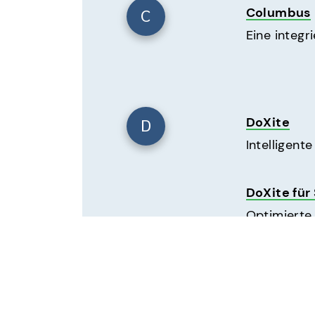
C
Columbus
Eine integr
D
DoXite
Intelligen
DoXite fü
Optimierte
L
LaserSoft